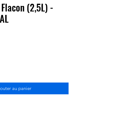
 Flacon (2,5L) -
AL
outer au panier