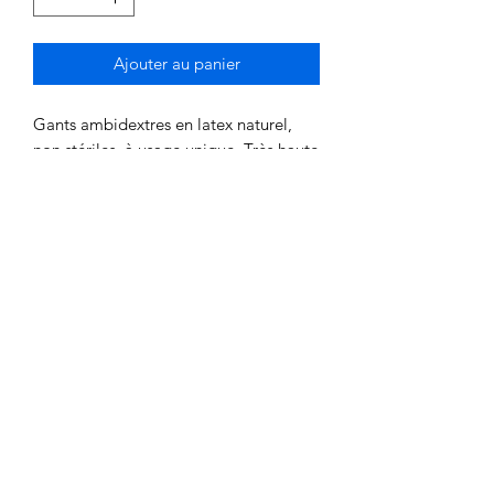
Ajouter au panier
Gants ambidextres en latex naturel,
non stériles, à usage unique. Très haute
sensibilité tactile, même avec des
matériaux humides ou glissants.
Propriétés :
non poudrés . A surface
micro-texturée. Très bonne résistance
et élasticité.
boite de 100 - taille s-m-l-xl
06.90.54.67.68
Whatsapp