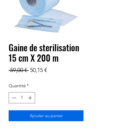
Gaine de sterilisation
15 cm X 200 m
Prix
Prix
 59,00 € 
50,15 €
original
promotionnel
Quantité
*
Ajouter au panier