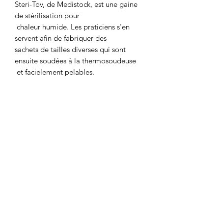
Steri-Tov, de Medistock, est une gaine 
de stérilisation pour

 chaleur humide. Les praticiens s'en 
servent afin de fabriquer des 

sachets de tailles diverses qui sont 
ensuite soudées à la thermosoudeuse

 et facielement pelables.

Les matériaux comme le film 
polyéthylène transparent ou la feuille 
de papier blanc isolant et étanche, 
sont utilisés pour que la gaine soit 
solide et résistante. En plus de cela, la 
gaine de stérilisation intègre un témoin 
de stérilisation.
06.90.54.67.68
Whatsapp