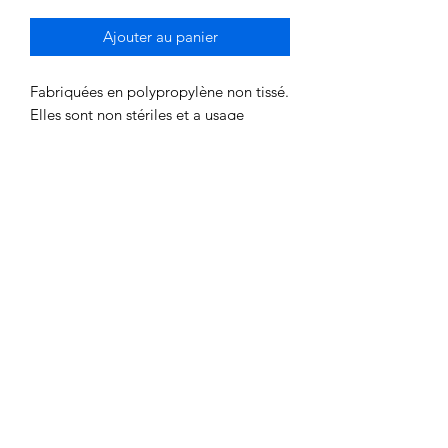
Ajouter au panier
Fabriquées en polypropylène non tissé.
Elles sont non stériles et a usage
unique pour le personnel soignant ou
le visiteur. avec des élastiques aux
poignets et un cordon de fermeture à
l'encolure et à la taille.
Conditionnement Sachet de 10 blouses
- Carton de 10 sachets
06.90.54.67.68
Whatsapp