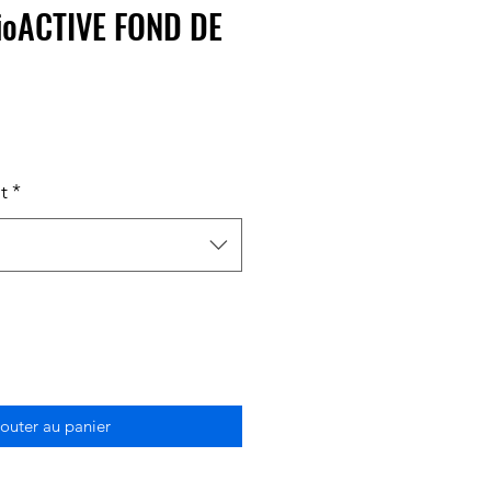
ioACTIVE FOND DE
t
*
outer au panier