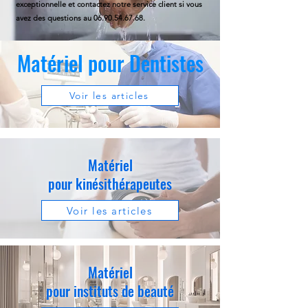
exceptionnelle et contactez notre service client si vous
avez des questions au
06.90.54.67.68
.
Matériel pour Dentistes
Voir les articles
Matériel
pour kinésithérapeutes
Voir les articles
Matériel
pour instituts de beauté