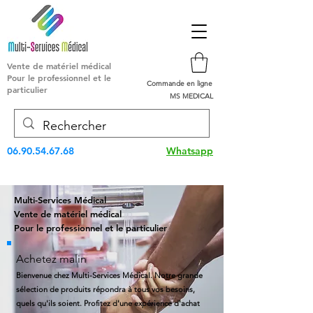
Vente de matériel médical
Pour le professionnel et le
Commande en ligne
particulier
MS MEDICAL
06.90.54.67.68
Whatsapp
Multi-Services Médical
Vente de matériel médical
Pour le professionnel et le particulier
Achetez malin
Bienvenue chez Multi-Services Médical. Notre grande
sélection de produits répondra à tous vos besoins,
quels qu'ils soient. Profitez d'une expérience d'achat